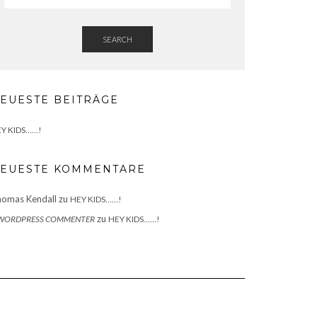
SEARCH
EUESTE BEITRÄGE
Y KIDS……!
EUESTE KOMMENTARE
omas Kendall
zu
HEY KIDS……!
zu
 WORDPRESS COMMENTER
HEY KIDS……!