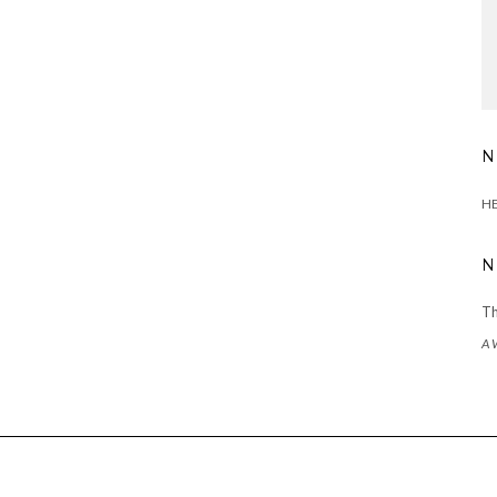
N
HE
N
Th
A